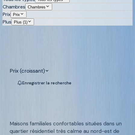
Chambres
Chambres
Prix
Prix
Plus
Plus (1)
Rechercher
Tout effacer
251
propriétés à vendre sur la Costa
Blanca
Prix (croissant)
Enregistrer la recherche
Map
CALPE - CALP
/
BC348-1
Maisons de ville de style
méditerranéen avec vue imprenable
sur la mer à Calpe, Alicante, Espagne
Maisons familiales confortables situées dans un
quartier résidentiel très calme au nord-est de