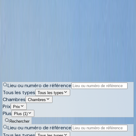
Costa Blanca
recherche de biens
Biens avec vue sur la Costa Blanca
Presque tout sur ces collines revendique une vue. Ce qui
varie énormément est le panorama ouvert sur la baie,
l'aperçu entre deux voisins ou quelque chose qu'un futur
bâtiment peut supprimer. Découvrez les biens avec vue
mer et montagne du nord de la Costa Blanca.
Acheter
Louer
Lieu ou numéro de référence
Tous les types
Tous les types
Chambres
Chambres
Prix
Prix
Plus
Plus (1)
Rechercher
Lieu ou numéro de référence
Tous les types
Tous les types