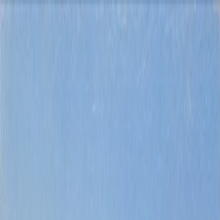
Kup
Wynajmij
Sprzedaj
Odkrywaj
O nas
Kontakt