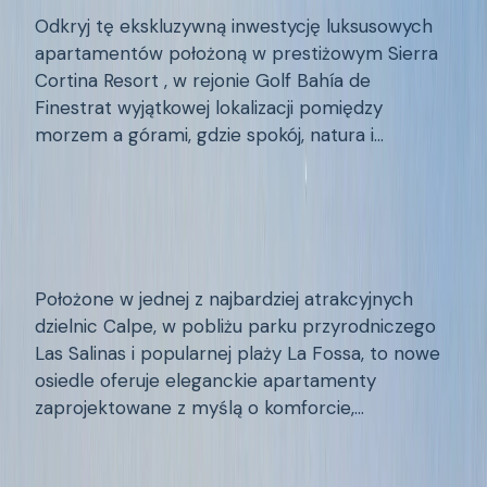
Odkryj tę ekskluzywną inwestycję luksusowych
apartamentów położoną w prestiżowym Sierra
Cortina Resort , w rejonie Golf Bahía de
Finestrat wyjątkowej lokalizacji pomiędzy
morzem a górami, gdzie spokój, natura i
1
1
62
m²
śródziemnomorski styl życia tworzą idealną
€289.000
harmonię. Inwestycja oferuje starannie
Dodaj do ulubionych
zaprojektowane apartamenty z 1, 2 i 3
FOSSA, CALPE - CALP
/
AC675-2
Nowe mieszkanie z 2 sypialniami w
sypialniami , wykonane w nowoczesnym stylu z
Nowa inwestycja
pobliżu Las Salinas i plaży La Fossa
wykorzystaniem najwyższej jakości materiałów
oraz funkcjonalnych układów pomieszczeń,
Położone w jednej z najbardziej atrakcyjnych
zapewniających maksymalny komfort, doskonałe
dzielnic Calpe, w pobliżu parku przyrodniczego
doświetlenie i wygodę użytkowania. Przestronne
Las Salinas i popularnej plaży La Fossa, to nowe
wnętrza, duże przeszklenia i obszerne tarasy
osiedle oferuje eleganckie apartamenty
tworzą elegancką oraz jasną przestrzeń do
zaprojektowane z myślą o komforcie,
życia. Apartamenty posiadają przestronne
2
2
85
m²
energooszczędności i śródziemnomorskim stylu
€379.000
sypialnie, w pełni wyposażone łazienki, a w
życia. Projekt obejmuje dwa nowoczesne
Dodaj do ulubionych