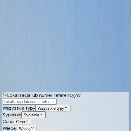
Costa Blanca
wyszukiwanie nieruchomości
Nowoczesne nieruchomości na Costa
Blanca
Współczesna architektura dotarła tu późno, a potem
naraz. Płaskie dachy, przesuwne przeszklenia na pełną
wysokość, otwarte wnętrza i baseny infinity jako część
tarasu. Zobacz nowoczesne wille i apartamenty na
północnej Costa Blanca.
Kup
Wynajmij
Lokalizacja lub numer referencyjny
Wszystkie typy
Wszystkie typy
Sypialnie
Sypialnie
Cena
Cena
Wiecej
Wiecej