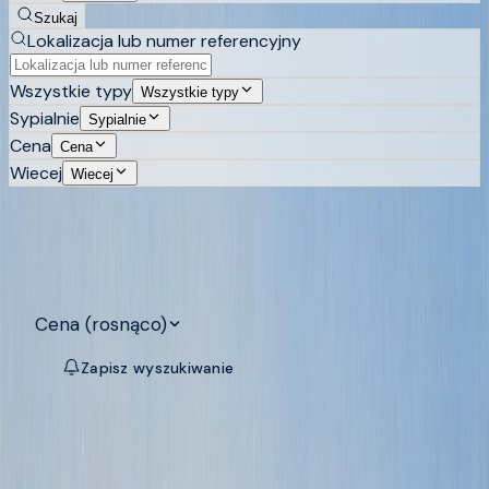
Szukaj
Lokalizacja lub numer referencyjny
Wszystkie typy
Wszystkie typy
Sypialnie
Sypialnie
Cena
Cena
Wiecej
Wiecej
Szukaj
53
nieruchomości na sprzedaż na
Costa Blanca
Cena (rosnąco)
Zapisz wyszukiwanie
Map
SIERRA CORTINA, FINESTRAT
/
A1000
Luksusowe apartamenty w Sierra
Nowa inwestycja
Cortina Resort, Finestrat | Od 289 000
€