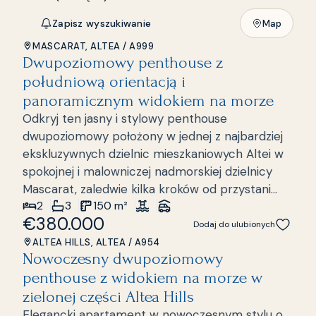
Zapisz wyszukiwanie
Map
MASCARAT, ALTEA
/
A999
Dwupoziomowy penthouse z
południową orientacją i
panoramicznym widokiem na morze
Odkryj ten jasny i stylowy penthouse
dwupoziomowy położony w jednej z najbardziej
ekskluzywnych dzielnic mieszkaniowych Altei w
spokojnej i malowniczej nadmorskiej dzielnicy
Mascarat, zaledwie kilka kroków od przystani
2
3
150
m²
Marina Greenwich i Morza Śródziemnego. Dzięki
€380.000
południowej orientacji i panoramicznemu
Dodaj do ulubionych
widokowi na morze, mieszkanie przez cały dzień
ALTEA HILLS, ALTEA
/
A954
Nowoczesny dwupoziomowy
wypełnione jest naturalnym światłem i oferuje
penthouse z widokiem na morze w
idealne połączenie komfortu, prywatności i
śródziemnomorskiego uroku. Nieruchomość
zielonej części Altea Hills
rozłożona jest na dwóch poziomach. Na dolnym
Elegancki apartament w nowoczesnym stylu o