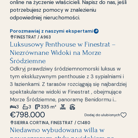
podzielona na dwie wyraźnie odmienne części :
online na życzenie właścicieli. Napisz do nas, jeśli
część dzienną i część wypoczynkową. Strefa
potrzebujesz pomocy w znalezieniu
dzienna Dojazd do nieruchomości prowadzi z
odpowiedniej nieruchomości.
parteru przez parking. Na niższym poziomie
Porozmawiaj z naszymi ekspertami
znajduje się wejście główne oraz praktyczne
FINESTRAT
/
A963
pomieszczenie gospodarcze o powierzchni
Luksusowy Penthouse w Finestrat –
Nowa inwestycja
około 20 m² , idealne do przechowywania rzeczy
Niezrównane Widoki na Morze
lub jako pomieszczenie pomocnicze. Na tym
Śródziemne
piętrze znajduje się hol wejściowy, który
Odkryj prawdziwy śródziemnomorski luksus w
prowadzi do jasnego salonu z dużymi,
tym ekskluzywnym penthousie z 3 sypialniami i
panoramicznymi oknami, z których roztacza się
3 łazienkami. Z tarasów rozciągają się najbardziej
wspaniały widok na okolicę i morze. Z salonu jest
spektakularne widoki w Finestrat , obejmujące
bezpośrednie wyjście na przestronny, słoneczny
Morze Śródziemne, panoramę Benidormu i
taras, idealne miejsce na relaks, śniadanie na
3
3
335
m²
Zatokę Alicante. Wnętrze łączy przestronność,
świeżym powietrzu lub delektowanie się
€798.000
światło i nowoczesny design . Sypialnia główna
Dodaj do ulubionych
wspaniałym klimatem Altei przez cały rok.
posiada łazienkę en-suite, wbudowane szafy i
SIERRA CORTINA, FINESTRAT
/
C1480
Kuchnia w stylu amerykańskim jest w pełni
Niedawno wybudowana willa w
bezpośredni dostęp do tarasu. Druga sypialnia
Nowa inwestycja
wyposażona i płynnie integruje się z pokojem