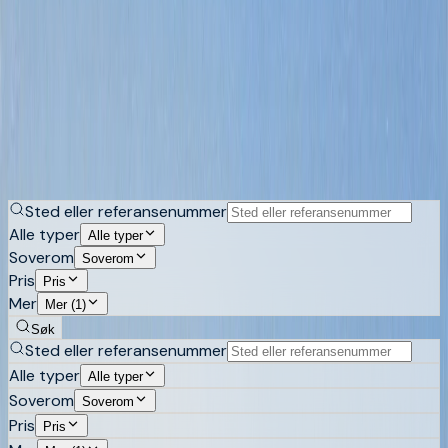
Eiendommer med utsikt på Costa Blanca
Nesten alt i disse åssidene hevder å ha utsikt. Det varierer
enormt om den er et åpent panorama over bukten, et
glimt mellom to naboer eller noe et fremtidig bygg kan
fjerne. Se boliger med hav- og fjellutsikt på den nordlige
Costa Blanca.
Kjøp
Lei
Sted eller referansenummer
Alle typer
Alle typer
Soverom
Soverom
Pris
Pris
Mer
Mer (1)
Søk
Sted eller referansenummer
Alle typer
Alle typer
Soverom
Soverom
Pris
Pris