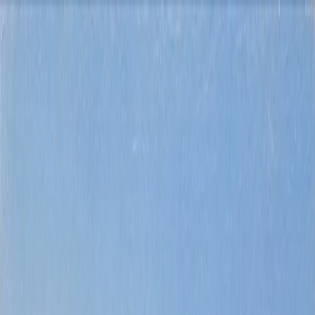
Kjøp
Lei
Selg
Utforsk
Om oss
Kontakt
Costa Blanca
eiendomssøk