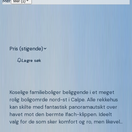
Mer
Mer (1)
Søk
Fjern alle
251
eiendommer til salgs på Costa
Blanca
Pris (stigende)
Lagre søk
Map
CALPE - CALP
/
BC348-1
Byhus i middelhavsstil med uhindret
havutsikt i Calpe, Alicante, Spania
Koselige familieboliger beliggende i et meget
rolig boligomrde nord-st i Calpe. Alle rekkehus
kan skilte med fantastisk panoramautsikt over
havet mot den bermte Ifach-klippen. Ideelt
valg for de som sker komfort og ro, men likevel
1
1
57
m²
nr fasilitetene og strendene i Calpe. Tilgjengelig