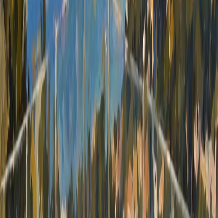
omsorg for miljet, drar du ogs fordeler av lave
kostnader. Husets doble vinduer og
aluminiumssnekringen bidrar til opprettholde
husets konstante temperatur. Garasje og bod er
inkludert. Priser fra € 230.000