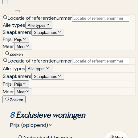
Locatie of referentienummer
Alle types
Alle types
Slaapkamers
Slaapkamers
Prijs
Prijs
Meer
Meer
Zoeken
Locatie of referentienummer
Alle types
Alle types
Slaapkamers
Slaapkamers
Prijs
Prijs
Meer
Meer
Zoeken
8
Exclusieve woningen
Prijs (oplopend)
Zoekopdracht bewaren
Map