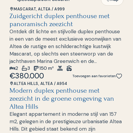
MASCARAT, ALTEA
/
A999
Zuidgericht duplex penthouse met
panoramisch zeezicht
Ontdek dit lichte en stijlvolle duplex penthouse
in een van de meest exclusieve woonwijken van
Altea de rustige en schilderachtige kustwijk
Mascarat, op slechts een steenworp van de
jachthaven Marina Greenwich en de
2
3
150
m²
Middellandse Zee. Dankzij de zuidgerichte ligging
€380.000
en het panoramisch zeezicht baadt deze
Toevoegen aan favorieten
woning de hele dag in natuurlijk licht en biedt
ALTEA HILLS, ALTEA
/
A954
Modern duplex penthouse met
het een perfecte combinatie van comfort,
zeezicht in de groene omgeving van
privacy en mediterrane charme. Het pand is
verdeeld over twee verdiepingen en beschikt
Altea Hills
over een uitnodigende hal, een ruime woon- en
Elegant appartement in moderne stijl van 157
eetkamer met directe toegang tot een groot
m2, gelegen in de prestigieuze urbanisatie Altea
terras ideaal om te ontspannen en van het
Hills. Dit gebied staat bekend om zijn